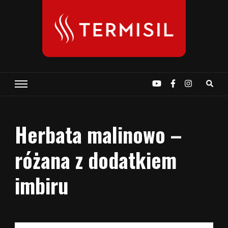
Termisil Glass – naczynia
szklane, żaroodporne, do
zapiekania i mikrofali
Herbata malinowo –
różana z dodatkiem
imbiru