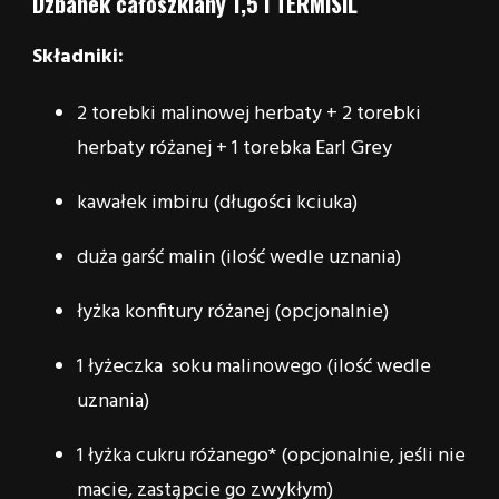
Dzbanek całoszklany 1,5 l TERMISIL
Składniki:
2 torebki malinowej herbaty + 2 torebki
herbaty różanej + 1 torebka Earl Grey
kawałek imbiru (długości kciuka)
duża garść malin (ilość wedle uznania)
łyżka konfitury różanej (opcjonalnie)
1 łyżeczka soku malinowego (ilość wedle
uznania)
1 łyżka cukru różanego* (opcjonalnie, jeśli nie
macie, zastąpcie go zwykłym)